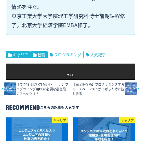
情熱を注ぐ。
東京工業大学大学院理工学研究科博士前期課程修
了。北京大学経済学院EMBA修了。
キャリア
転職
プログラミング
人気記事
ポスト
【できれば安い方がいい．．．】プ
【完全保存版】プログラミング学習
ログラミング用PCに必要な最低限
のモチベーションが下がった時に読
のスペックは？
む記事
RECOMMEND
キャリア
キャリア