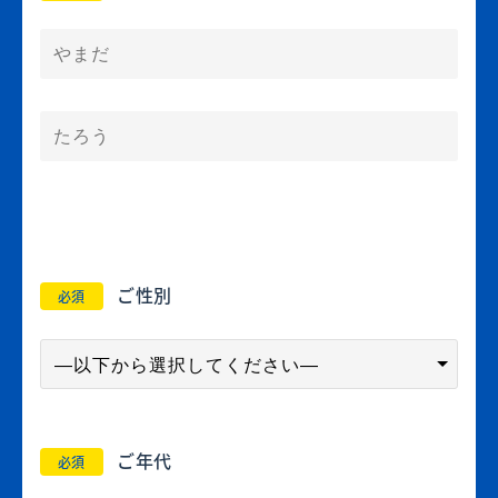
ご性別
必須
ご年代
必須