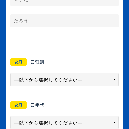
ご性別
必須
ご年代
必須